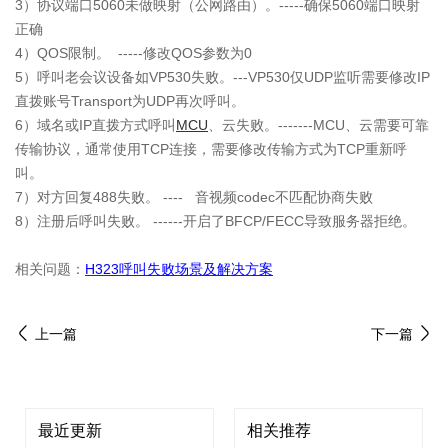
3）协议端口5060未做映射（公网路由）。-----确保5060端口映射
正确
4）QOS限制。 -----修改QOS参数为0
5）呼叫老会议设备如VP530失败。---VP530仅UDP监听需要修改IP
直拨账号Transport为UDP再次呼叫。
6）域名或IP直拨方式呼叫
MCU
、云失败。-------MCU、云需要可靠
传输协议，通常使用TCP连接，需要修改传输方式为TCP重新呼
叫。
7）对方回复488失败。 ---- 音视频codec不匹配协商失败
8）注册后呼叫失败。 ------开启了BFCP/FECC导致服务器拒绝。
相关问题：
H323呼叫失败场景及解决方案
上一篇
下一篇
最近更新
相关推荐