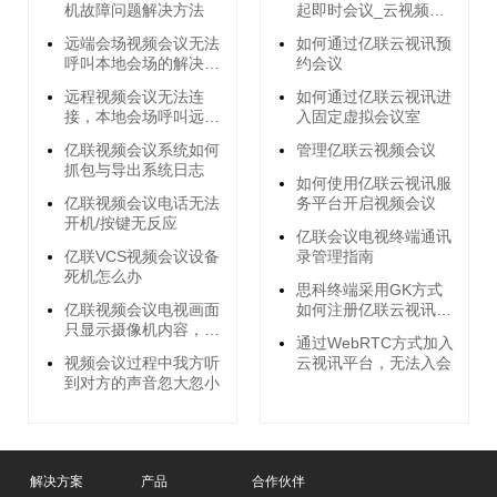
机故障问题解决方法
起即时会议_云视频会
议系统知识
远端会场视频会议无法
如何通过亿联云视讯预
呼叫本地会场的解决方
约会议
法
远程视频会议无法连
如何通过亿联云视讯进
接，本地会场呼叫远端
入固定虚拟会议室
会场无响应的解决方法
亿联视频会议系统如何
管理亿联云视频会议
抓包与导出系统日志
如何使用亿联云视讯服
亿联视频会议电话无法
务平台开启视频会议
开机/按键无反应
亿联会议电视终端通讯
亿联VCS视频会议设备
录管理指南
死机怎么办
思科终端采用GK方式
亿联视频会议电视画面
如何注册亿联云视讯平
只显示摄像机内容，不
台账号？
通过WebRTC方式加入
显示菜单内容
视频会议过程中我方听
云视讯平台，无法入会
到对方的声音忽大忽小
解决方案
产品
合作伙伴