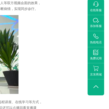
、病人等双方视频会面的效果，

诊断病情，实现同步诊疗。
在线客服

添加客服

热线电话

免费试用
京东商城

远程讲座、在线学习等方式，
后还可以点播回看直播课